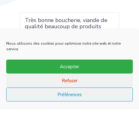
ympa.
Très bonne boucherie, viande de
Vian
qualité beaucoup de produits
Pers
qu'on ne trouve pas dans les
de l
autres grands supermarchés
Nous utilisons des cookies pour optimiser notre site web et notre
service.
Accepter
Refuser
Préférences
Othman KADIRI




