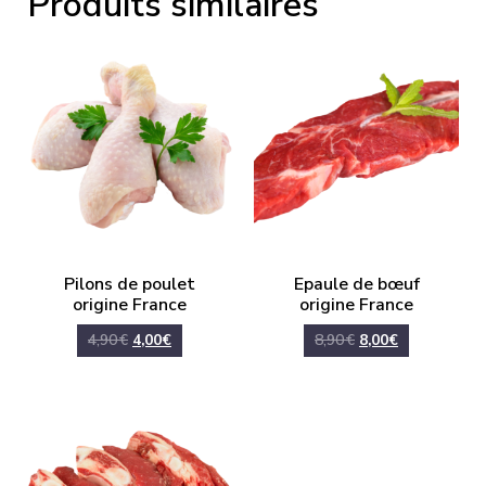
Produits similaires
Pilons de poulet
Epaule de bœuf
origine France
origine France
4,90
€
4,00
€
8,90
€
8,00
€