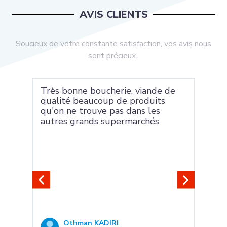
AVIS CLIENTS
Soucieux de votre constante satisfaction, vos avis nous
sont précieux.
ympa.
Très bonne boucherie, viande de
Vian
qualité beaucoup de produits
Pers
qu'on ne trouve pas dans les
de l
autres grands supermarchés
Othman KADIRI